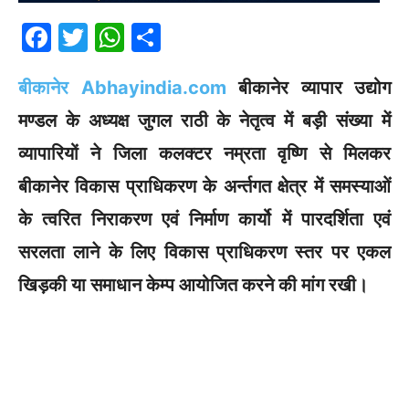
F
T
W
S
a
w
h
h
बीकानेर Abhayindia.com
बीकानेर व्यापार उद्योग
c
itt
at
ar
e
er
s
e
मण्डल के अध्यक्ष जुगल राठी के नेतृत्व में बड़ी संख्या में
b
A
व्यापारियों ने जिला कलक्टर नम्रता वृष्णि से मिलकर
o
p
बीकानेर विकास प्राधिकरण के अर्न्तगत क्षेत्र में समस्याओं
o
p
के त्वरित निराकरण एवं निर्माण कार्यो में पारदर्शिता एवं
k
सरलता लाने के लिए विकास प्राधिकरण स्तर पर एकल
खिड़की या समाधान केम्प आयोजित करने की मांग रखी।