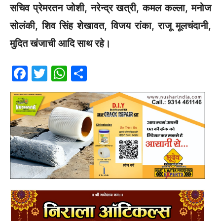
सचिव प्रेमरतन जोशी, नरेन्द्र खत्री, कमल कल्ला, मनोज
सोलंकी, शिव सिंह शेखावत, विजय रांका, राजू मूलचंदानी,
मुदित खंजाची आदि साथ रहे।
F
T
W
S
a
w
h
h
c
itt
at
ar
e
er
s
e
b
A
o
p
o
p
k