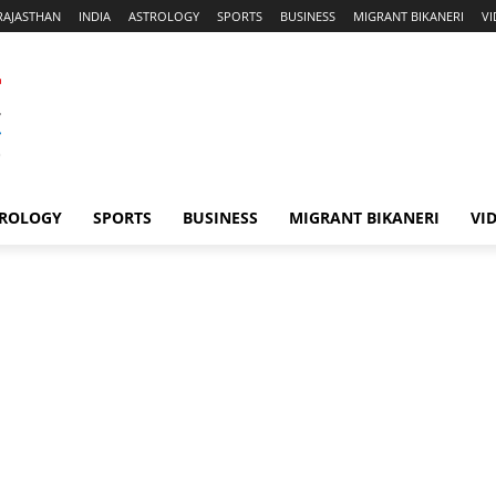
RAJASTHAN
INDIA
ASTROLOGY
SPORTS
BUSINESS
MIGRANT BIKANERI
V
ROLOGY
SPORTS
BUSINESS
MIGRANT BIKANERI
VI