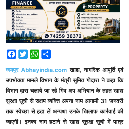
F
T
W
S
a
w
h
h
जयपुर Abhayindia.com
खाद्य, नागरिक आपूर्ति एवं
c
itt
at
ar
e
er
s
e
उपभोक्ता मामले विभाग के मंत्री सुमित गोदारा ने कहा कि
b
A
विभाग द्वारा चलाये जा रहे गिव अप अभियान के तहत खाद्य
o
p
सुरक्षा सूची से सक्षम व्यक्ति अपना नाम आगामी 31 जनवरी
o
p
तक स्वेच्छा से हटा लें अन्यथा उनके खिलाफ कार्रवाई की
k
जाएगी। इनका नाम हटाने से खाद्य सुरक्षा सूची में पात्र