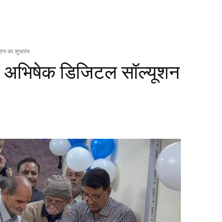
ूशन का शुभारंभ
ें अभिषेक डिजिटल सॉल्‍यूशन