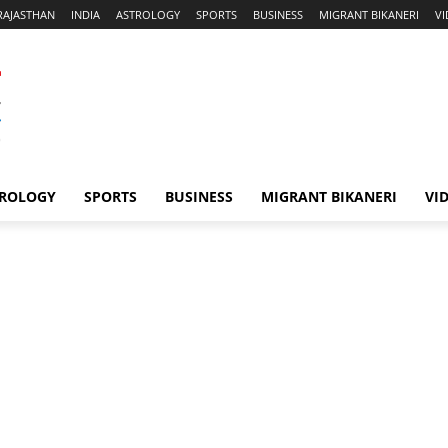
RAJASTHAN
INDIA
ASTROLOGY
SPORTS
BUSINESS
MIGRANT BIKANERI
V
ROLOGY
SPORTS
BUSINESS
MIGRANT BIKANERI
VI