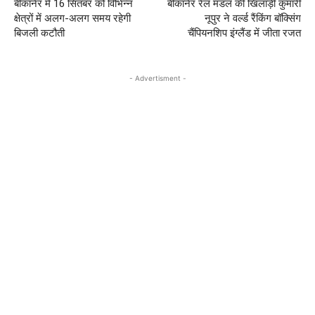
बीकानेर में 16 सितंबर को विभिन्‍न
बीकानेर रेल मंडल की खिलाड़ी कुमारी
क्षेत्रों में अलग-अलग समय रहेगी
नूपुर ने वर्ल्ड रैंकिंग बॉक्सिंग
बिजली कटौती
चैंपियनशिप इंग्लैंड में जीता रजत
- Advertisment -