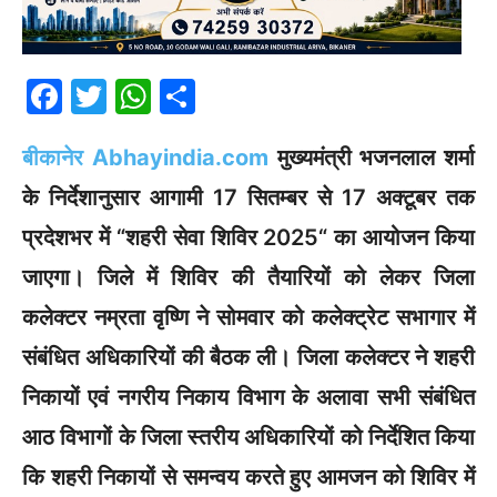
F
T
W
S
a
w
h
h
बीकानेर Abhayindia.com
मुख्यमंत्री भजनलाल शर्मा
c
itt
at
ar
e
er
s
e
के निर्देशानुसार आगामी 17 सितम्बर से 17 अक्टूबर तक
b
A
प्रदेशभर में “शहरी सेवा शिविर 2025“ का आयोजन किया
o
p
जाएगा। जिले में शिविर की तैयारियों को लेकर जिला
o
p
कलेक्टर नम्रता वृष्णि ने सोमवार को कलेक्ट्रेट सभागार में
k
संबंधित अधिकारियों की बैठक ली। जिला कलेक्टर ने शहरी
निकायों एवं नगरीय निकाय विभाग के अलावा सभी संबंधित
आठ विभागों के जिला स्तरीय अधिकारियों को निर्देशित किया
कि शहरी निकायों से समन्वय करते हुए आमजन को शिविर में