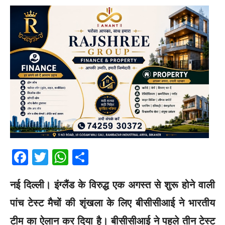
F
T
W
S
a
w
h
h
नई दिल्ली।
इंग्लैंड के विरुद्ध एक अगस्त से शुरू होने वाली
c
itt
at
ar
e
er
s
e
पांच टेस्ट मैचों की शृंखला के लिए बीसीसीआई ने भारतीय
b
A
टीम का ऐलान कर दिया है। बीसीसीआई ने पहले तीन टेस्ट