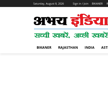
Saturday, August 8, 2026
Sign in / Join
BIKANER
BIKANER
RAJASTHAN
INDIA
AST