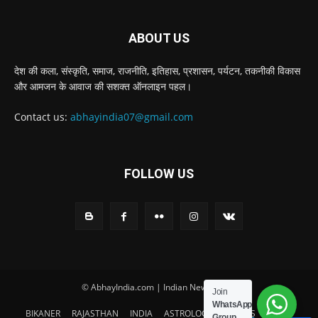
ABOUT US
देश की कला, संस्‍कृति, समाज, राजनीति, इतिहास, प्रशासन, पर्यटन, तकनीकी विकास
और आमजन के आवाज की सशक्‍त ऑनलाइन पहल।
Contact us:
abhayindia07@gmail.com
FOLLOW US
© AbhayIndia.com | Indian News Portal
Join
WhatsApp
BIKANER
RAJASTHAN
INDIA
ASTROLOGY
SPORTS
Group