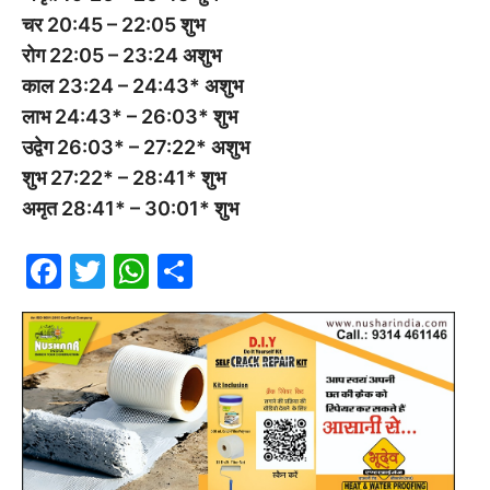
चर 20:45 – 22:05 शुभ
रोग 22:05 – 23:24 अशुभ
काल 23:24 – 24:43* अशुभ
लाभ 24:43* – 26:03* शुभ
उद्वेग 26:03* – 27:22* अशुभ
शुभ 27:22* – 28:41* शुभ
अमृत 28:41* – 30:01* शुभ
F
T
W
S
a
w
h
h
c
itt
at
ar
e
er
s
e
b
A
o
p
o
p