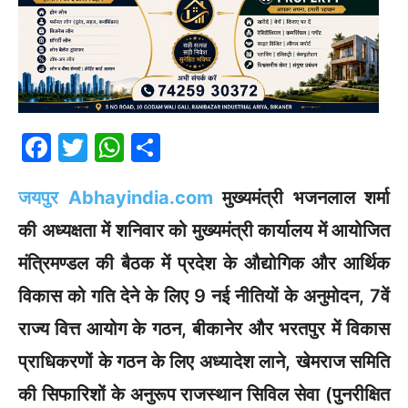
F
T
W
S
a
w
h
h
जयपुर Abhayindia.com
मुख्यमंत्री भजनलाल शर्मा
c
itt
at
ar
e
er
s
e
की अध्यक्षता में शनिवार को मुख्यमंत्री कार्यालय में आयोजित
b
A
मंत्रिमण्डल की बैठक में प्रदेश के औद्योगिक और आर्थिक
o
p
विकास को गति देने के लिए 9 नई नीतियों के अनुमोदन, 7वें
o
p
राज्य वित्त आयोग के गठन, बीकानेर और भरतपुर में विकास
k
प्राधिकरणों के गठन के लिए अध्यादेश लाने, खेमराज समिति
की सिफारिशों के अनुरूप राजस्थान सिविल सेवा (पुनरीक्षित