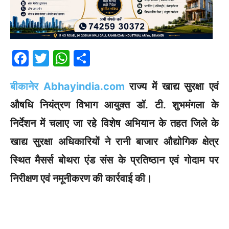
F
T
W
S
a
w
h
h
बीकानेर Abhayindia.com
राज्य में खाद्य सुरक्षा एवं
c
itt
at
ar
e
er
s
e
औषधि नियंत्रण विभाग आयुक्त डॉ. टी. शुभमंगला के
b
A
निर्देशन में चलाए जा रहे विशेष अभियान के तहत जिले के
o
p
खाद्य सुरक्षा अधिकारियों ने रानी बाजार औद्योगिक क्षेत्र
o
p
स्थित मैसर्स बोथरा एंड संस के प्रतिष्ठान एवं गोदाम पर
k
निरीक्षण एवं नमूनीकरण की कार्रवाई की।