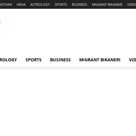
ASTHAN
INDIA
ASTROLOGY
SPORTS
BUSINESS
MIGRANT BIKANERI
VIDE
ROLOGY
SPORTS
BUSINESS
MIGRANT BIKANERI
VI