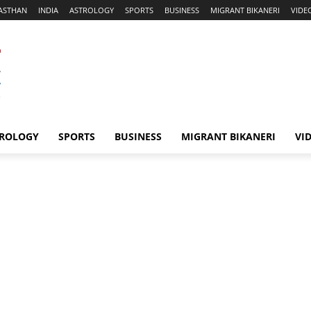
ASTHAN
INDIA
ASTROLOGY
SPORTS
BUSINESS
MIGRANT BIKANERI
VIDE
ROLOGY
SPORTS
BUSINESS
MIGRANT BIKANERI
VI