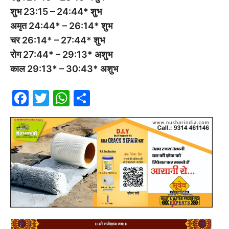
शुभ 23:15 – 24:44* शुभ
अमृत 24:44* – 26:14* शुभ
चर 26:14* – 27:44* शुभ
रोग 27:44* – 29:13* अशुभ
काल 29:13* – 30:43* अशुभ
F
T
W
S
a
w
h
h
c
itt
at
ar
e
er
s
e
b
A
o
p
o
p
k