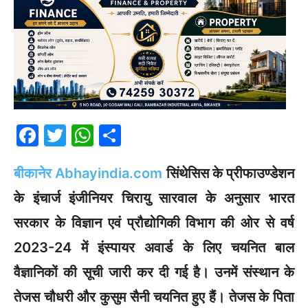
F
T
W
S
a
w
h
h
बीकानेर Abhayindia.com
सिंथेसिस के प्रीफाउण्डेशन
c
itt
at
ar
e
er
s
e
के इंचार्ज इंजीनियर चिरायु सारवाल के अनुसार भारत
b
A
सरकार के विज्ञान एवं प्रौद्योगिकी विभाग की ओर से वर्ष
o
p
2023-24 में इंस्पायर अवार्ड के लिए चयनित बाल
o
p
वैज्ञानिकों की सूची जारी कर दी गई है। उनमें संस्थान के
k
तेजस चौधरी और कुसुम सैनी चयनित हुए हैंं। तेजस के पिता