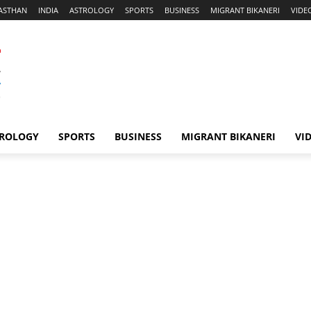
ASTHAN
INDIA
ASTROLOGY
SPORTS
BUSINESS
MIGRANT BIKANERI
VIDE
ROLOGY
SPORTS
BUSINESS
MIGRANT BIKANERI
VI