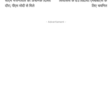
सीएम भजनलाल का अचानक दिल्‍ली
सिंथेसिस के 65 विद्यार्थी एमबीबीएस के
दौरा, पीएम मोदी से मिले
लिए चयनित
- Advertisment -