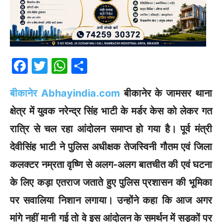
F
T
W
S
a
w
h
h
बीकानेर Abhayindia.com
बीकानेर के जामसर थाना
c
itt
at
ar
e
er
s
e
क्षेत्र में युवक नरेन्‍द्र सिंह भाटी के मर्डर केस को लेकर गत
b
A
रात्रि से चल रहा आंदोलन समाप्‍त हो गया है। पूर्व मंत्री
o
p
देवीसिंह भाटी ने पुलिस अधीक्षक तेजस्विनी गौतम एवं जिला
o
p
कलक्टर नम्रता वृष्णि से अलग-अलग बातचीत की एवं घटना
k
के लिए कड़ा एतराज जताते हुए पुलिस प्रशासन की भूमिका
पर सवालिया निशान लगाया। उन्होंने कहा कि आज अगर
मांगे नहीं मानी गई तो वे इस आंदोलन के समर्थन में सड़कों पर