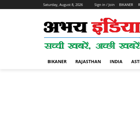
Saturday, August 8, 2026
Sign in / Join
BIKANER
BIKANER
RAJASTHAN
INDIA
AST