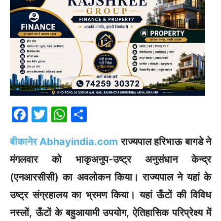
F
T
W
S
a
w
h
h
बीकानेर Abhayindia.com
राज्यपाल हरिभाऊ बागडे ने
c
itt
at
ar
e
er
s
e
मंगलवार को भाकृअनुप-उष्ट्र अनुसंधान केन्द्र
b
A
(एनआरसीसी) का अवलोकन किया। राज्यपाल ने यहां के
o
p
उष्ट्र संग्रहालय का भ्रमण किया। यहां ऊँटों की विविध
o
p
नस्लों, ऊँटों के बहुआयामी उपयोग, ऐतिहासिक परिप्रेक्ष्य में