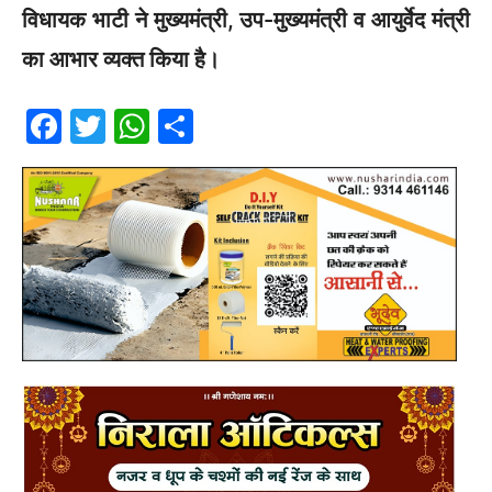
विधायक भाटी ने मुख्यमंत्री, उप-मुख्यमंत्री व आयुर्वेद मंत्री
का आभार व्यक्त किया है।
F
T
W
S
a
w
h
h
c
itt
at
ar
e
er
s
e
b
A
o
p
o
p
k