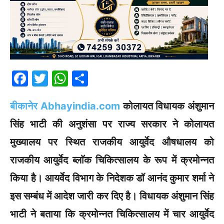
F
T
W
S
a
w
h
h
बीकानेर Abhayindia.com
कोलायत विधायक अंशुमान
c
itt
at
ar
e
er
s
e
सिंह भाटी की अनुशंसा पर राज्य सरकार ने कोलायत
b
A
मुख्यालय पर स्थित राजकीय आयुर्वेद औषधालय को
o
p
राजकीय आयुर्वेद ब्लाॅक चिकित्सालय के रूप में क्रमोन्नत
o
p
किया है। आयर्वेद विभाग के निदेशक डॉ आनंद कुमार शर्मा ने
k
इस सम्बंध में आदेश जारी कर दिए है। विधायक अंशुमान सिंह
भाटी ने बताया कि क्रमोन्नत चिकित्सालय में चार आयुर्वेद